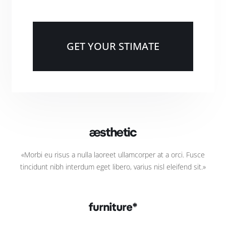
GET YOUR STIMATE
«Morbi eu risus a nulla laoreet ullamcorper at a orci. Fusce
tincidunt nibh interdum eget libero, varius nisl eleifend sit.»