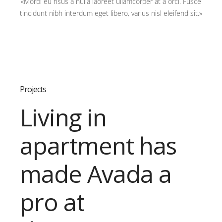
«Morbi eu risus a nulla laoreet ullamcorper at a orci. Fusce
tincidunt nibh interdum eget libero, varius nisl eleifend sit.»
Projects
Living in
apartment has
made Avada a
pro at