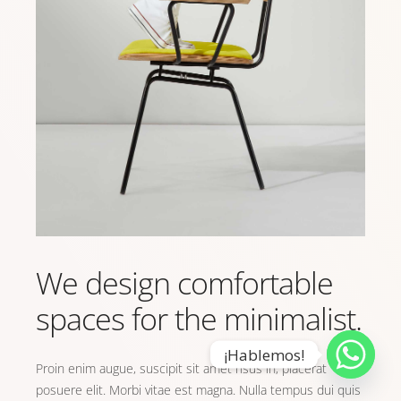
We design comfortable
spaces for the minimalist.
¡Hablemos!
Proin enim augue, suscipit sit amet risus in, placerat
posuere elit. Morbi vitae est magna. Nulla tempus dui quis