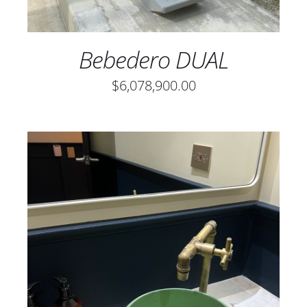
Bebedero DUAL
$
6,078,900.00
ESTE
SELECCIONAR OPCIONES
/
PRODUCTO
DETALLES