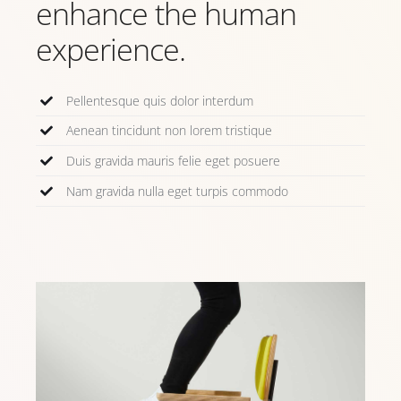
enhance the human
experience.
Pellentesque quis dolor interdum
Aenean tincidunt non lorem tristique
Duis gravida mauris felie eget posuere
Nam gravida nulla eget turpis commodo