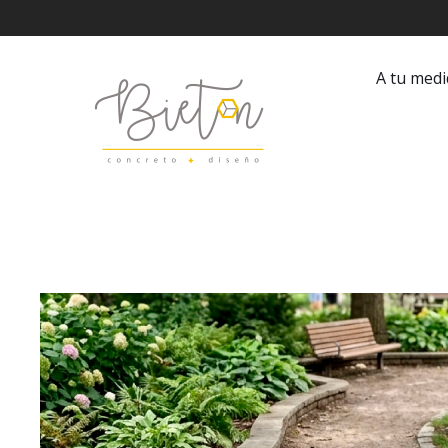
Saltar
al
A tu med
contenido