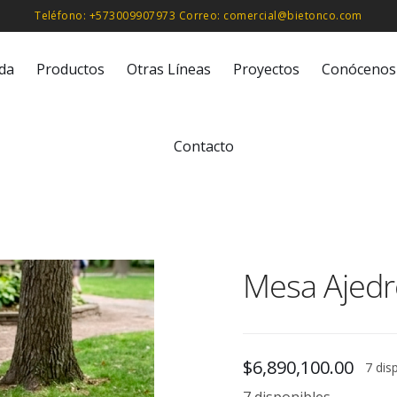
Teléfono: +573009907973 Correo: comercial@bietonco.com
ida
Productos
Otras Líneas
Proyectos
Conócenos
Contacto
Mesa Ajedr
$
6,890,100.00
7 dis