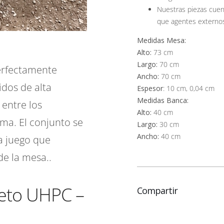
Nuestras piezas cuen
que agentes externos
Medidas Mesa:
Alto:
73 cm
Largo:
70 cm
erfectamente
Ancho:
70 cm
idos de alta
Espesor
: 10 cm, 0,04 cm
Medidas Banca:
 entre los
Alto:
40 cm
ma. El conjunto se
Largo:
30 cm
Ancho:
40 cm
a juego que
de la mesa..
reto UHPC –
Compartir