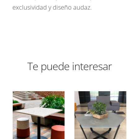
exclusividad y diseño audaz.
Te puede interesar
AÑADIR AL
Valorado
AÑADIR AL
con
5.00
de 5
CARRITO
/
CARRITO
/
DETALLES
DETALLES