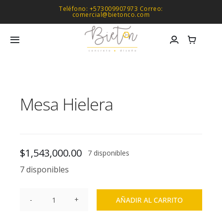
Saltar
Teléfono: +573009907973 Correo:
comercial@bietonco.com
al
contenido
Toggle
Navigation
A tu medida
Mesa Hielera
Productos
Otras Líneas
$
1,543,000.00
7 disponibles
Proyectos
7 disponibles
Conócenos
AÑADIR AL CARRITO
Mesa
Hielera
Blog