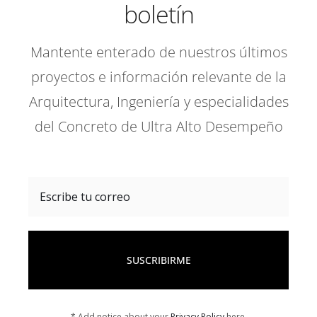
boletín
Mantente enterado de nuestros últimos
proyectos e información relevante de la
Arquitectura, Ingeniería y especialidades
del Concreto de Ultra Alto Desempeño
SUSCRIBIRME
* Add notice about your
Privacy Policy
here.