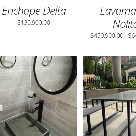
Enchape Delta
Lavama
Nolit
$
130,900.00
$
450,900.00
-
$
6
ESTE
SELECCIONAR OPCIONES
/
AÑADIR AL CARRITO
PRODUCTO
QUICK VIEW
VIEW
TIENE
MÚLTIPLES
VARIANTES.