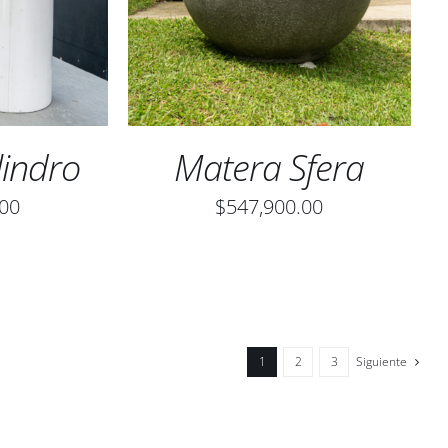
TIENE
TIENE
MÚLTIPLES
MÚLTIPLES
VARIANTES.
VARIANTES.
LAS
LAS
OPCIONES
OPCIONES
SE
SE
lindro
Matera Sfera
PUEDEN
PUEDEN
ELEGIR
ELEGIR
.00
$
547,900.00
EN
EN
LA
LA
PÁGINA
PÁGINA
DE
DE
PRODUCTO
PRODUCTO
1
2
3
Siguiente