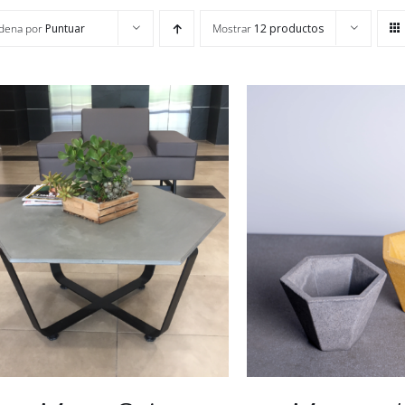
dena por
Puntuar
Mostrar
12 productos
SELECCIONAR OPC
Valorado
AÑADIR AL CARRITO
/
QUICK
con
5.00
de 5
QUICK VIE
VIEW