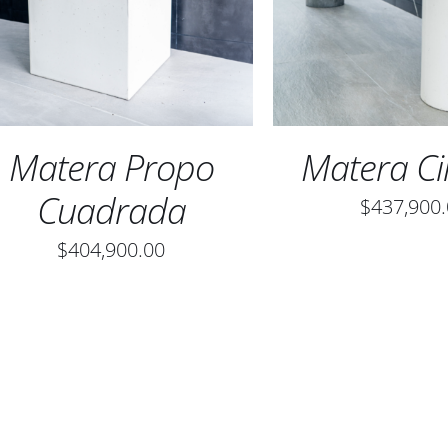
TIENE
MÚLTIPLES
VARIANTES.
LAS
OPCIONES
SE
Matera Propo
Matera Ci
PUEDEN
ELEGIR
Cuadrada
$
437,900
EN
$
404,900.00
LA
PÁGINA
DE
PRODUCTO