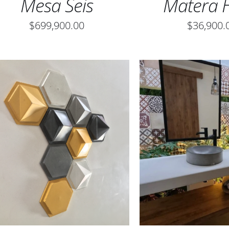
Mesa Seis
Matera 
$
699,900.00
$
36,900.
AÑADIR AL CARRITO
/
QUICK
SELECCIONAR OPC
VIEW
QUICK VIE