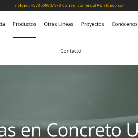
Teléfono: +573009907973 Correo: comercial@bietonco.com
ida
Productos
Otras Líneas
Proyectos
Conócenos
Contacto
zas en Concreto 